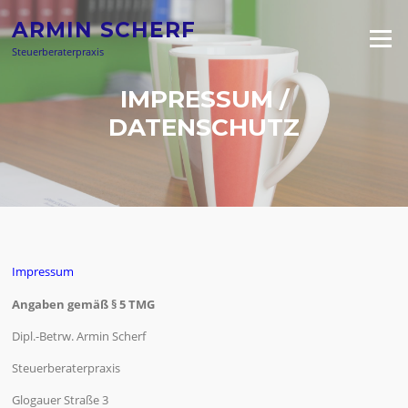
Direkt
ARMIN SCHERF
zum
Menü
Inhalt
Steuerberaterpraxis
IMPRESSUM /
DATENSCHUTZ
Impressum
Angaben gemäß § 5 TMG
Dipl.-Betrw. Armin Scherf
Steuerberaterpraxis
Glogauer Straße 3